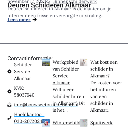
november 17, 2024
Binnenschilderwerk
Deuren Schilderen Alkmaar
Deuren schilderen in Alkmaar is dé manier om je
interieur een frisse en verzorgde uitstraling...
Lees meer
Contactinformatie:
Werkgebied
Wat kost een
Schilder
van Schilder
schilder in
Service
Service
Alkmaar?
Alkmaar
Alkmaar
De kosten voor
KVK:
Wilt u een
het inhuren
58037640
schilder huren
van een
in Alkmaar? Dit
schilder in
info@bouwsectornederland.nl
is het...
Alkmaar...
Hoofdkantoor:
030-2072024
Winterschilder
Spuitwerk