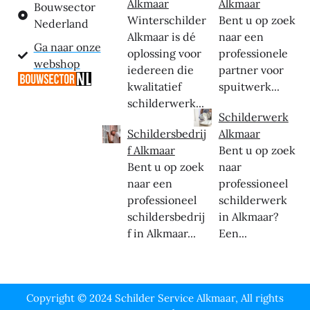
Alkmaar
Alkmaar
Bouwsector
Winterschilder
Bent u op zoek
Nederland
Alkmaar is dé
naar een
Ga naar onze
oplossing voor
professionele
webshop
iedereen die
partner voor
kwalitatief
spuitwerk...
schilderwerk...
Schilderwerk
Schildersbedrij
Alkmaar
f Alkmaar
Bent u op zoek
Bent u op zoek
naar
naar een
professioneel
professioneel
schilderwerk
schildersbedrij
in Alkmaar?
f in Alkmaar...
Een...
Copyright © 2024 Schilder Service Alkmaar, All rights