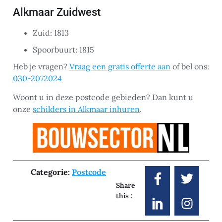
Alkmaar Zuidwest
Zuid: 1813
Spoorbuurt: 1815
Heb je vragen?
Vraag een gratis offerte aan
of bel ons:
030-2072024
Woont u in deze postcode gebieden? Dan kunt u
onze
schilders in Alkmaar inhuren
.
Categorie:
Postcode
Share
this :