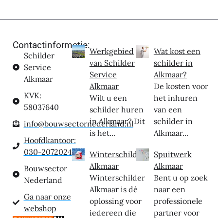
Contactinformatie:
Werkgebied
Wat kost een
Schilder
van Schilder
schilder in
Service
Service
Alkmaar?
Alkmaar
Alkmaar
De kosten voor
KVK:
Wilt u een
het inhuren
58037640
schilder huren
van een
in Alkmaar? Dit
schilder in
info@bouwsectornederland.nl
is het...
Alkmaar...
Hoofdkantoor:
030-2072024
Winterschilder
Spuitwerk
Alkmaar
Alkmaar
Bouwsector
Winterschilder
Bent u op zoek
Nederland
Alkmaar is dé
naar een
Ga naar onze
oplossing voor
professionele
webshop
iedereen die
partner voor