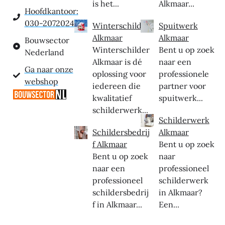
is het...
Alkmaar...
Hoofdkantoor:
030-2072024
Winterschilder
Spuitwerk
Alkmaar
Alkmaar
Bouwsector
Winterschilder
Bent u op zoek
Nederland
Alkmaar is dé
naar een
Ga naar onze
oplossing voor
professionele
webshop
iedereen die
partner voor
kwalitatief
spuitwerk...
schilderwerk...
Schilderwerk
Schildersbedrij
Alkmaar
f Alkmaar
Bent u op zoek
Bent u op zoek
naar
naar een
professioneel
professioneel
schilderwerk
schildersbedrij
in Alkmaar?
f in Alkmaar...
Een...