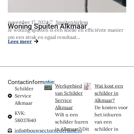
november 17, 2024
Spuiten
Airless
Woning Spuiten Alkmaar
Je woning spuiten is een snelle en efficiënte manier
om een strak en egaal resultaat...
Lees meer
Contactinformatie:
Werkgebied
Wat kost een
Schilder
van Schilder
schilder in
Service
Service
Alkmaar?
Alkmaar
Alkmaar
De kosten voor
KVK:
Wilt u een
het inhuren
58037640
schilder huren
van een
in Alkmaar? Dit
schilder in
info@bouwsectornederland.nl