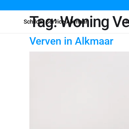
Tag:
Woning Ve
Schilder Service Alkmaar
H
Verven in Alkmaar