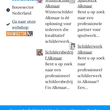
Alkmaar
Alkmaar
Bouwsector
Winterschilder
Bent u op zoek
Nederland
Alkmaar is dé
naar een
Ga naar onze
oplossing voor
professionele
webshop
iedereen die
partner voor
kwalitatief
spuitwerk...
schilderwerk...
Schilderwerk
Schildersbedrij
Alkmaar
f Alkmaar
Bent u op zoek
Bent u op zoek
naar
naar een
professioneel
professioneel
schilderwerk
schildersbedrij
in Alkmaar?
f in Alkmaar...
Een...