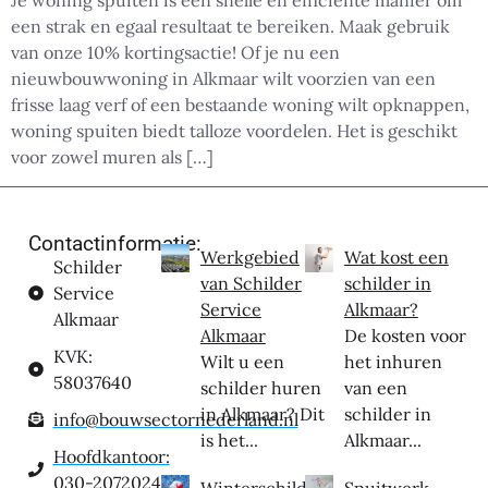
Je woning spuiten is een snelle en efficiënte manier om
een strak en egaal resultaat te bereiken. Maak gebruik
van onze 10% kortingsactie! Of je nu een
nieuwbouwwoning in Alkmaar wilt voorzien van een
frisse laag verf of een bestaande woning wilt opknappen,
woning spuiten biedt talloze voordelen. Het is geschikt
voor zowel muren als […]
Contactinformatie:
Werkgebied
Wat kost een
Schilder
van Schilder
schilder in
Service
Service
Alkmaar?
Alkmaar
Alkmaar
De kosten voor
KVK:
Wilt u een
het inhuren
58037640
schilder huren
van een
in Alkmaar? Dit
schilder in
info@bouwsectornederland.nl
is het...
Alkmaar...
Hoofdkantoor:
030-2072024
Winterschilder
Spuitwerk