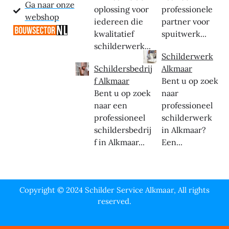
Ga naar onze
oplossing voor
professionele
webshop
iedereen die
partner voor
kwalitatief
spuitwerk...
schilderwerk...
Schilderwerk
Schildersbedrij
Alkmaar
f Alkmaar
Bent u op zoek
Bent u op zoek
naar
naar een
professioneel
professioneel
schilderwerk
schildersbedrij
in Alkmaar?
f in Alkmaar...
Een...
Copyright © 2024 Schilder Service Alkmaar, All rights
reserved.