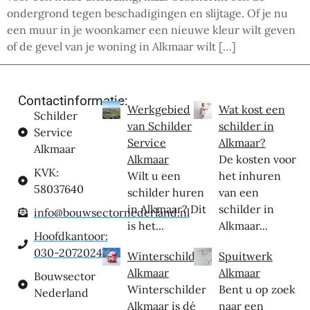
ondergrond tegen beschadigingen en slijtage. Of je nu
een muur in je woonkamer een nieuwe kleur wilt geven
of de gevel van je woning in Alkmaar wilt […]
Contactinformatie:
Werkgebied
Wat kost een
Schilder
van Schilder
schilder in
Service
Service
Alkmaar?
Alkmaar
Alkmaar
De kosten voor
KVK:
Wilt u een
het inhuren
58037640
schilder huren
van een
in Alkmaar? Dit
schilder in
info@bouwsectornederland.nl
is het...
Alkmaar...
Hoofdkantoor:
030-2072024
Winterschilder
Spuitwerk
Alkmaar
Alkmaar
Bouwsector
Winterschilder
Bent u op zoek
Nederland
Alkmaar is dé
naar een