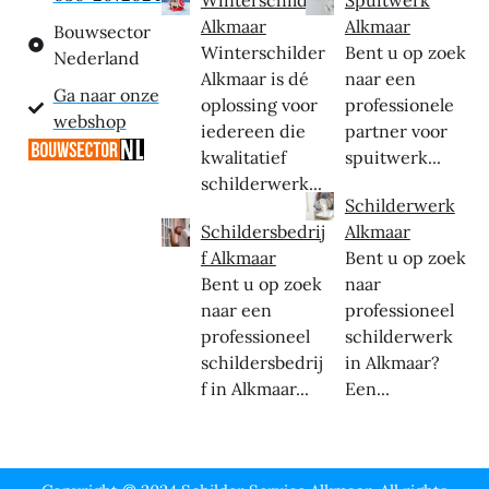
Alkmaar
Alkmaar
Bouwsector
Winterschilder
Bent u op zoek
Nederland
Alkmaar is dé
naar een
Ga naar onze
oplossing voor
professionele
webshop
iedereen die
partner voor
kwalitatief
spuitwerk...
schilderwerk...
Schilderwerk
Schildersbedrij
Alkmaar
f Alkmaar
Bent u op zoek
Bent u op zoek
naar
naar een
professioneel
professioneel
schilderwerk
schildersbedrij
in Alkmaar?
f in Alkmaar...
Een...