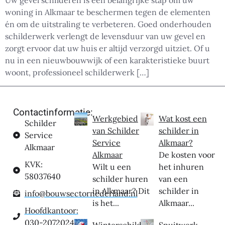
Uw gevel schilderen is een belangrijke stap om uw
woning in Alkmaar te beschermen tegen de elementen
én om de uitstraling te verbeteren. Goed onderhouden
schilderwerk verlengt de levensduur van uw gevel en
zorgt ervoor dat uw huis er altijd verzorgd uitziet. Of u
nu in een nieuwbouwwijk of een karakteristieke buurt
woont, professioneel schilderwerk […]
Contactinformatie:
Werkgebied
Wat kost een
Schilder
van Schilder
schilder in
Service
Service
Alkmaar?
Alkmaar
Alkmaar
De kosten voor
KVK:
Wilt u een
het inhuren
58037640
schilder huren
van een
in Alkmaar? Dit
schilder in
info@bouwsectornederland.nl
is het...
Alkmaar...
Hoofdkantoor:
030-2072024
Winterschilder
Spuitwerk