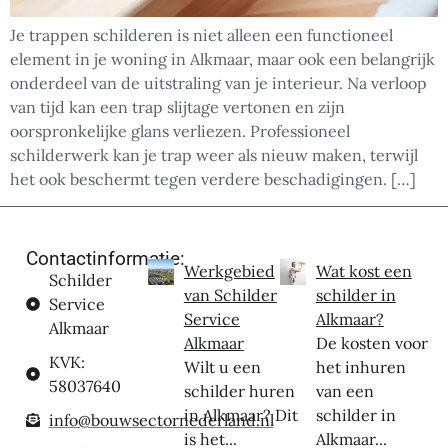
Je trappen schilderen is niet alleen een functioneel
element in je woning in Alkmaar, maar ook een belangrijk
onderdeel van de uitstraling van je interieur. Na verloop
van tijd kan een trap slijtage vertonen en zijn
oorspronkelijke glans verliezen. Professioneel
schilderwerk kan je trap weer als nieuw maken, terwijl
het ook beschermt tegen verdere beschadigingen. […]
Contactinformatie:
Werkgebied
Wat kost een
Schilder
van Schilder
schilder in
Service
Service
Alkmaar?
Alkmaar
Alkmaar
De kosten voor
KVK:
Wilt u een
het inhuren
58037640
schilder huren
van een
in Alkmaar? Dit
schilder in
info@bouwsectornederland.nl
is het...
Alkmaar...