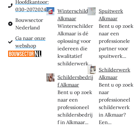
Hoofdkantoor:
030-2072024
Winterschilder
Spuitwerk
Alkmaar
Alkmaar
Bouwsector
Winterschilder
Bent u op zoek
Nederland
Alkmaar is dé
naar een
Ga naar onze
oplossing voor
professionele
webshop
iedereen die
partner voor
kwalitatief
spuitwerk...
schilderwerk...
Schilderwerk
Schildersbedrij
Alkmaar
f Alkmaar
Bent u op zoek
Bent u op zoek
naar
naar een
professioneel
professioneel
schilderwerk
schildersbedrij
in Alkmaar?
f in Alkmaar...
Een...