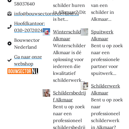
58037640
schilder huren
van een
in Alkmaar? Dit
schilder in
info@bouwsectornederland.nl
is het...
Alkmaar...
Hoofdkantoor:
030-2072024
Winterschilder
Spuitwerk
Alkmaar
Alkmaar
Bouwsector
Winterschilder
Bent u op zoek
Nederland
Alkmaar is dé
naar een
Ga naar onze
oplossing voor
professionele
webshop
iedereen die
partner voor
kwalitatief
spuitwerk...
schilderwerk...
Schilderwerk
Schildersbedrij
Alkmaar
f Alkmaar
Bent u op zoek
Bent u op zoek
naar
naar een
professioneel
professioneel
schilderwerk
schildersbedrij
in Alkmaar?