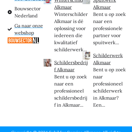
Alkmaar
Alkmaar
Bouwsector
Winterschilder
Bent u op zoek
Nederland
Alkmaar is dé
naar een
Ga naar onze
oplossing voor
professionele
webshop
iedereen die
partner voor
kwalitatief
spuitwerk...
schilderwerk...
Schilderwerk
Schildersbedrij
Alkmaar
f Alkmaar
Bent u op zoek
Bent u op zoek
naar
naar een
professioneel
professioneel
schilderwerk
schildersbedrij
in Alkmaar?
f in Alkmaar...
Een...