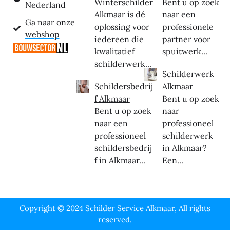
Winterschilder
Bent u op zoek
Nederland
Alkmaar is dé
naar een
Ga naar onze
oplossing voor
professionele
webshop
iedereen die
partner voor
kwalitatief
spuitwerk...
schilderwerk...
Schilderwerk
Schildersbedrij
Alkmaar
f Alkmaar
Bent u op zoek
Bent u op zoek
naar
naar een
professioneel
professioneel
schilderwerk
schildersbedrij
in Alkmaar?
f in Alkmaar...
Een...
Copyright © 2024 Schilder Service Alkmaar, All rights
reserved.