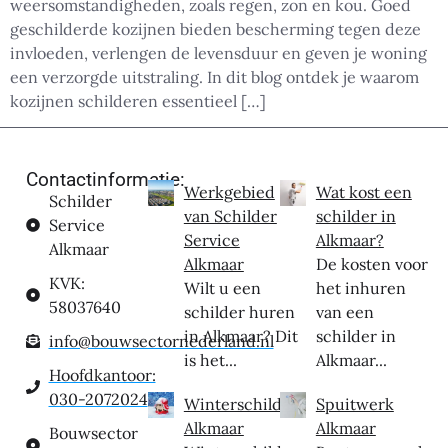
weersomstandigheden, zoals regen, zon en kou. Goed
geschilderde kozijnen bieden bescherming tegen deze
invloeden, verlengen de levensduur en geven je woning
een verzorgde uitstraling. In dit blog ontdek je waarom
kozijnen schilderen essentieel […]
Contactinformatie:
Werkgebied
Wat kost een
Schilder
van Schilder
schilder in
Service
Service
Alkmaar?
Alkmaar
Alkmaar
De kosten voor
KVK:
Wilt u een
het inhuren
58037640
schilder huren
van een
in Alkmaar? Dit
schilder in
info@bouwsectornederland.nl
is het...
Alkmaar...
Hoofdkantoor:
030-2072024
Winterschilder
Spuitwerk
Alkmaar
Alkmaar
Bouwsector