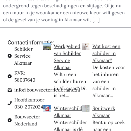
ondergrond tegen beschadigingen en slijtage. Of je nu
een muur in je woonkamer een nieuwe kleur wilt geven
of de gevel van je woning in Alkmaar wilt […]
Contactinformatie:
Werkgebied
Wat kost een
Schilder
van Schilder
schilder in
Service
Service
Alkmaar?
Alkmaar
Alkmaar
De kosten voor
KVK:
Wilt u een
het inhuren
58037640
schilder huren
van een
in Alkmaar? Dit
schilder in
info@bouwsectornederland.nl
is het...
Alkmaar...
Hoofdkantoor:
030-2072024
Winterschilder
Spuitwerk
Alkmaar
Alkmaar
Bouwsector
Winterschilder
Bent u op zoek
Nederland
Alkmaar is dé
naar een