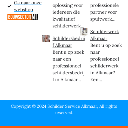
Ga naar onze
oplossing voor
professionele
webshop
iedereen die
partner voor
kwalitatief
spuitwerk...
schilderwerk...
Schilderwerk
Schildersbedrij
Alkmaar
f Alkmaar
Bent u op zoek
Bent u op zoek
naar
naar een
professioneel
professioneel
schilderwerk
schildersbedrij
in Alkmaar?
f in Alkmaar...
Een...
Copyright © 2024 Schilder Service Alkmaar, All rights
reserved.