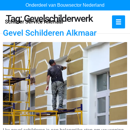
Onderdeel van Bouwsector Nederland
Tag:
Gevelschilderwerk
Schilder Service Alkmaar
Gevel Schilderen Alkmaar