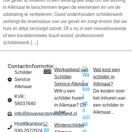
Uw gevel schilderen is een belangrijke stap om uw woning
in Alkmaar te beschermen tegen de elementen én om de
uitstraling te verbeteren. Goed onderhouden schilderwerk
verlengt de levensduur van uw gevel en zorgt ervoor dat uw
huis er altijd verzorgd uitziet. Of u nu in een nieuwbouwwijk
of een karakteristieke buurt woont, professioneel
schilderwerk […]
Contactinformatie:
Werkgebied van
Wat kost een
Schilder
Schilder
schilder in
Service
Service Alkmaar
Alkmaar?
Alkmaar
Wilt u een
De kosten voor
KVK:
schilder huren
het inhuren van
58037640
in Alkmaar? Dit
een schilder in
is het...
Alkmaar...
info@bouwsectornederland.nl
Hoofdkantoor:
Winterschilder
030-2072024