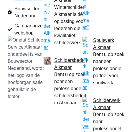
Alkmaar
Winterschilder
Bouwsector
Alkmaar is dé
Nederland
oplossing voor
Ga naar onze
iedereen die
webshop
kwalitatief
Spuitwerk
schilderwerk...
Alkmaar
Bent u op zoek
Schildersbedrijf
naar een
Alkmaar
professionele
Bent u op zoek
partner voor
naar een
spuitwerk...
professioneel
schildersbedrijf
Schilderwerk
in Alkmaar...
Alkmaar
Bent u op zoek
naar
professioneel