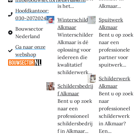
is het...
Alkmaar...
Hoofdkantoor:
030-2072024
Winterschilder
Spuitwerk
Alkmaar
Alkmaar
Bouwsector
Winterschilder
Bent u op zoek
Nederland
Alkmaar is dé
naar een
Ga naar onze
oplossing voor
professionele
webshop
iedereen die
partner voor
kwalitatief
spuitwerk...
schilderwerk...
Schilderwerk
Schildersbedrij
Alkmaar
f Alkmaar
Bent u op zoek
Bent u op zoek
naar
naar een
professioneel
professioneel
schilderwerk
schildersbedrij
in Alkmaar?
f in Alkmaar...
Een...