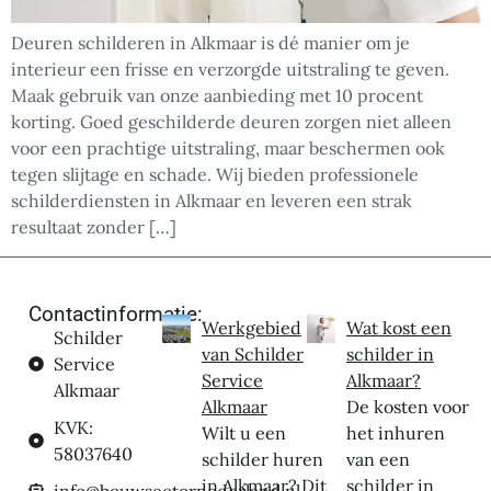
Deuren schilderen in Alkmaar is dé manier om je
interieur een frisse en verzorgde uitstraling te geven.
Maak gebruik van onze aanbieding met 10 procent
korting. Goed geschilderde deuren zorgen niet alleen
voor een prachtige uitstraling, maar beschermen ook
tegen slijtage en schade. Wij bieden professionele
schilderdiensten in Alkmaar en leveren een strak
resultaat zonder […]
Contactinformatie:
Werkgebied
Wat kost een
Schilder
van Schilder
schilder in
Service
Service
Alkmaar?
Alkmaar
Alkmaar
De kosten voor
KVK:
Wilt u een
het inhuren
58037640
schilder huren
van een
in Alkmaar? Dit
schilder in
info@bouwsectornederland.nl