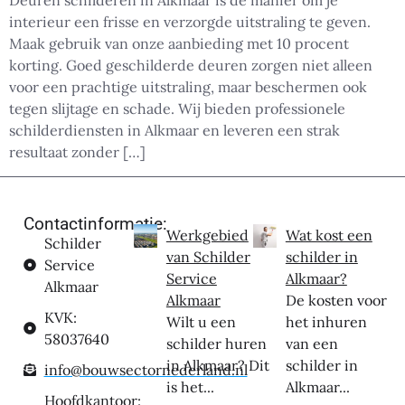
Deuren schilderen in Alkmaar is dé manier om je
interieur een frisse en verzorgde uitstraling te geven.
Maak gebruik van onze aanbieding met 10 procent
korting. Goed geschilderde deuren zorgen niet alleen
voor een prachtige uitstraling, maar beschermen ook
tegen slijtage en schade. Wij bieden professionele
schilderdiensten in Alkmaar en leveren een strak
resultaat zonder […]
Contactinformatie:
Werkgebied
Wat kost een
Schilder
van Schilder
schilder in
Service
Service
Alkmaar?
Alkmaar
Alkmaar
De kosten voor
KVK:
Wilt u een
het inhuren
58037640
schilder huren
van een
in Alkmaar? Dit
schilder in
info@bouwsectornederland.nl
is het...
Alkmaar...
Hoofdkantoor: