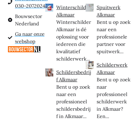
030-2072024
Winterschilder
Spuitwerk
Alkmaar
Alkmaar
Bouwsector
Winterschilder
Bent u op zoek
Nederland
Alkmaar is dé
naar een
Ga naar onze
oplossing voor
professionele
webshop
iedereen die
partner voor
kwalitatief
spuitwerk...
schilderwerk...
Schilderwerk
Schildersbedrij
Alkmaar
f Alkmaar
Bent u op zoek
Bent u op zoek
naar
naar een
professioneel
professioneel
schilderwerk
schildersbedrij
in Alkmaar?
f in Alkmaar...
Een...