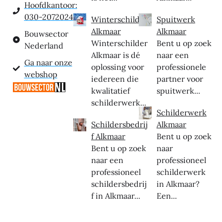
Hoofdkantoor:
030-2072024
Winterschilder
Spuitwerk
Alkmaar
Alkmaar
Bouwsector
Winterschilder
Bent u op zoek
Nederland
Alkmaar is dé
naar een
Ga naar onze
oplossing voor
professionele
webshop
iedereen die
partner voor
kwalitatief
spuitwerk...
schilderwerk...
Schilderwerk
Schildersbedrij
Alkmaar
f Alkmaar
Bent u op zoek
Bent u op zoek
naar
naar een
professioneel
professioneel
schilderwerk
schildersbedrij
in Alkmaar?
f in Alkmaar...
Een...