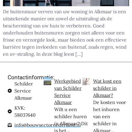
De buitenmuur verven van uw woning in Alkmaar is een
uitstekende manier om zowel de uitstraling als de
bescherming van uw huis te verbeteren. Goed
onderhouden buitenmuren zorgen niet alleen voor een
frisse en verzorgde look, maar bieden ook een effectieve
barrière tegen invloeden van buitenaf, zoals regen, wind
en uv-straling. In deze blog leest […]
Contactinformatie:
Werkgebied
Wat kost een
Schilder
van Schilder
schilder in
Service
Service
Alkmaar?
Alkmaar
Alkmaar
De kosten voor
KVK:
Wilt u een
het inhuren
58037640
schilder huren
van een
in Alkmaar? Dit
schilder in
info@bouwsectornederland.nl
is het...
Alkmaar...